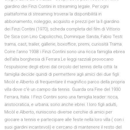
giardino dei Finzi Contini in streaming legale. Per ogni
piattaforma di streaming troverai la disponibilità in
abbonamento, noleggio, acquisto e prezzi per la Il giardino
dei Finzi Contini (1970), scheda completa del film di Vittorio
De Sica con Lino Capolicchio, Dominique Sanda, Fabio Testi:
trama, cast, trailer, gallerie, boxoffice, premi, curiosità Trama.
Corre l'anno 1938: i Finzi Contini sono una ricca famiglia ebrea
dell'alta borghesia di Ferrara.Le leggi razziali provocano
l'espulsione degli ebrei dal circolo del tennis della città: la
famiglia decide quindi di permettere agli amici dei due figli
Micòl e Alberto di frequentare il magnifico parco della propria
villa dove c'è un campo da tennis. Guarda ora Fine del 1930
Ferrara, Italia. I Finzi Contini sono una famiglia leader: ricca,
aristocratica, e urbana; sono anche ebrei. I loro figli adulti,
Micòl e Alberto, riuniscono diverse cerchie di amici per
giocare a tennis e partecipare alle feste nella loro villa ( con i
suoi giardini incantevoli) e cercano di mantenere il resto del