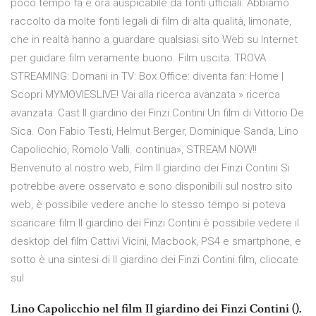
poco tempo fa è ora auspicabile da fonti ufficiali. Abbiamo
raccolto da molte fonti legali di film di alta qualità, limonate,
che in realtà hanno a guardare qualsiasi sito Web su Internet
per guidare film veramente buono. Film uscita: TROVA
STREAMING: Domani in TV: Box Office: diventa fan: Home |
Scopri MYMOVIESLIVE! Vai alla ricerca avanzata » ricerca
avanzata: Cast Il giardino dei Finzi Contini Un film di Vittorio De
Sica. Con Fabio Testi, Helmut Berger, Dominique Sanda, Lino
Capolicchio, Romolo Valli. continua», STREAM NOW!!
Benvenuto al nostro web, Film Il giardino dei Finzi Contini Si
potrebbe avere osservato e sono disponibili sul nostro sito
web, è possibile vedere anche lo stesso tempo si poteva
scaricare film Il giardino dei Finzi Contini è possibile vedere il
desktop del film Cattivi Vicini, Macbook, PS4 e smartphone, e
sotto è una sintesi di Il giardino dei Finzi Contini film, cliccate
sul
Lino Capolicchio nel film Il giardino dei Finzi Contini ().