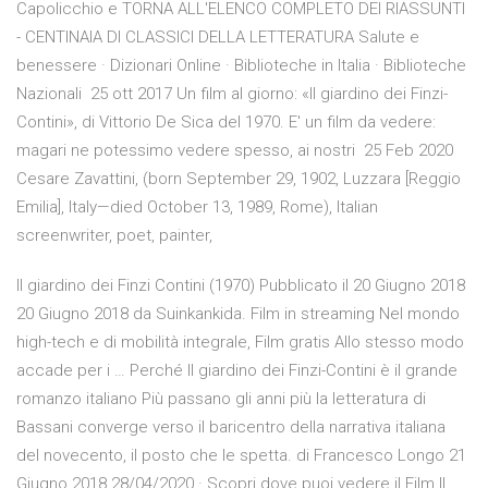
Capolicchio e TORNA ALL'ELENCO COMPLETO DEI RIASSUNTI
- CENTINAIA DI CLASSICI DELLA LETTERATURA Salute e
benessere · Dizionari Online · Biblioteche in Italia · Biblioteche
Nazionali 25 ott 2017 Un film al giorno: «Il giardino dei Finzi-
Contini», di Vittorio De Sica del 1970. E' un film da vedere:
magari ne potessimo vedere spesso, ai nostri 25 Feb 2020
Cesare Zavattini, (born September 29, 1902, Luzzara [Reggio
Emilia], Italy—died October 13, 1989, Rome), Italian
screenwriter, poet, painter,
Il giardino dei Finzi Contini (1970) Pubblicato il 20 Giugno 2018
20 Giugno 2018 da Suinkankida. Film in streaming Nel mondo
high-tech e di mobilità integrale, Film gratis Allo stesso modo
accade per i … Perché Il giardino dei Finzi-Contini è il grande
romanzo italiano Più passano gli anni più la letteratura di
Bassani converge verso il baricentro della narrativa italiana
del novecento, il posto che le spetta. di Francesco Longo 21
Giugno 2018 28/04/2020 · Scopri dove puoi vedere il Film Il